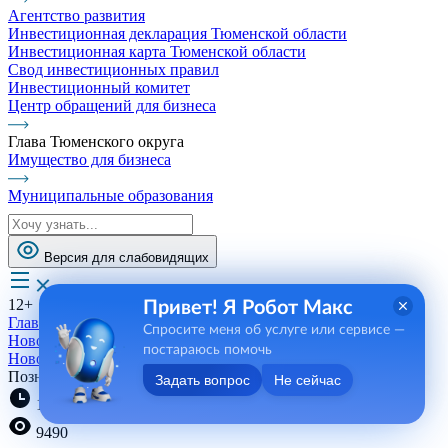
Агентство развития
Инвестиционная декларация Тюменской области
Инвестиционная карта Тюменской области
Свод инвестиционных правил
Инвестиционный комитет
Центр обращений для бизнеса
Глава Тюменского округа
Имущество для бизнеса
Муниципальные образования
Версия для слабовидящих
12+
Привет! Я Робот Макс
Главная
Спросите меня об услуге или сервисе —
Новости, пресса, события
постараюсь помочь
Новости
Познать основы безопасности
Задать вопрос
Не сейчас
16:37 07.08.2023
9490