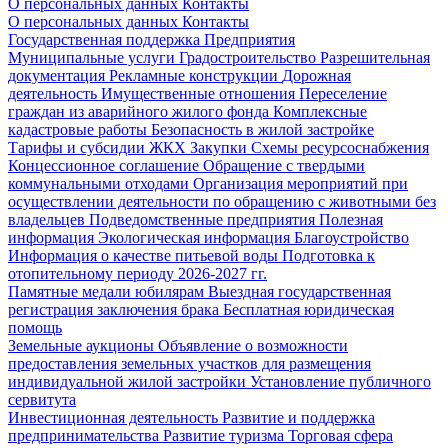
О персональных данных
Контакты
О персональных данных
Контакты
Государственная поддержка
Предприятия
Муниципальные услуги
Градостроительство
Разрешительная
документация
Рекламные конструкции
Дорожная
деятельность
Имущественные отношения
Переселение
граждан из аварийного жилого фонда
Комплексные
кадастровые работы
Безопасность в жилой застройке
Тарифы и субсидии ЖКХ
Закупки
Схемы ресурсоснабжения
Концессионное соглашение
Обращение с твердыми
коммунальными отходами
Организация мероприятий при
осуществлении деятельности по обращению с животными без
владельцев
Подведомственные предприятия
Полезная
информация
Экологическая информация
Благоустройство
Информация о качестве питьевой воды
Подготовка к
отопительному периоду 2026-2027 гг.
Памятные медали юбилярам
Выездная государственная
регистрация заключения брака
Бесплатная юридическая
помощь
Земельные аукционы
Объявление о возможности
предоставления земельных участков для размещения
индивидуальной жилой застройки
Установление публичного
сервитута
Инвестиционная деятельность
Развитие и поддержка
предпринимательства
Развитие туризма
Торговая сфера