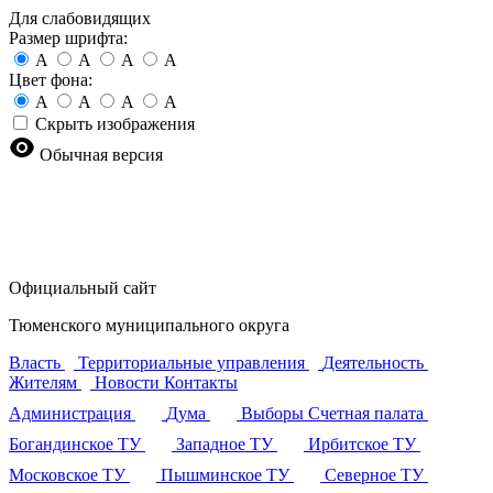
Для слабовидящих
Размер шрифта:
A
A
A
A
Цвет фона:
A
A
A
A
Скрыть изображения
Обычная версия
Официальный сайт
Тюменского муниципального округа
Власть
Территориальные управления
Деятельность
Жителям
Новости
Контакты
Администрация
Дума
Выборы
Счетная палата
Богандинское ТУ
Западное ТУ
Ирбитское ТУ
Московское ТУ
Пышминское ТУ
Северное ТУ