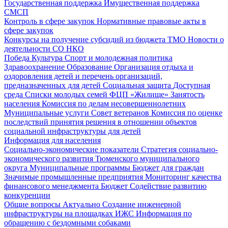
Государственная поддержка
Имущественная поддержка
СМСП
Контроль в сфере закупок
Нормативные правовые акты в
сфере закупок
Конкурсы на получение субсидий из бюджета ТМО
Новости о
деятельности СО НКО
Победа
Культура
Спорт и молодежная политика
Здравоохранение
Образование
Организация отдыха и
оздоровления детей и перечень организаций,
предназначенных для детей
Социальная защита
Доступная
среда
Списки молодых семей ФЦП «Жилище»
Занятость
населения
Комиссия по делам несовершеннолетних
Муниципальные услуги
Совет ветеранов
Комиссия по оценке
последствий принятия решения в отношении объектов
социальной инфраструктуры для детей
Информация для населения
Социально-экономические показатели
Стратегия социально-
экономического развития Тюменского муниципального
округа
Муниципальные программы
Бюджет для граждан
Значимые промышленные предприятия
Мониторинг качества
финансового менеджмента
Бюджет
Содействие развитию
конкуренции
Общие вопросы
Актуально
Создание инженерной
инфраструктуры на площадках ИЖС
Информация по
обращению с бездомными собаками