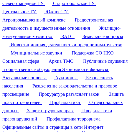
Северо-западное ТУ
Старотобольское ТУ
Центральное ТУ
Южное ТУ
Агропромышленный комплекс
Градостроительная
деятельность и имущественные отношения
Жилищно-
коммунальное хозяйство
ЗАГС
Земельные вопросы
Инвестиционная деятельность и предпринимательство
Муниципальные закупки
Поддержка СО НКО
Социальная сфера
Архив ТМО
Публичные слушания
и общественные обсуждения
Экономика и финансы
Актуальные вопросы
Аукционы
Безопасность
населения
Разъяснение законодательства и правовое
просвещение
Прокуратура разъясняет закон
Защита
прав потребителей
Профилактика
О персональных
данных
Защита трудовых прав
Профилактика
правонарушений
Профилактика терроризма
Официальные сайты и страницы в сети Интернет