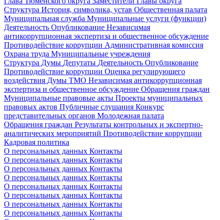
Глава Тюменского округа
Заместители Главы округа
Структура
История, символика, устав
Общественная палата
Муниципальная служба
Муниципальные услуги (функции)
Деятельность
Опубликование
Независимая
антикоррупционная экспертиза и общественное обсуждение
Противодействие коррупции
Административная комиссия
Охрана труда
Муниципальные учреждения
Структура Думы
Депутаты
Деятельность
Опубликование
Противодействие коррупции
Оценка регулирующего
воздействия Думы ТМО
Независимая антикоррупционная
экспертиза и общественное обсуждение
Обращения граждан
Муниципальные правовые акты
Проекты муниципальных
правовых актов
Публичные слушания
Конкурс
представительных органов
Молодежная палата
Обращения граждан
Результаты контрольных и экспертно-
аналитических мероприятий
Противодействие коррупции
Кадровая политика
О персональных данных
Контакты
О персональных данных
Контакты
О персональных данных
Контакты
О персональных данных
Контакты
О персональных данных
Контакты
О персональных данных
Контакты
О персональных данных
Контакты
О персональных данных
Контакты