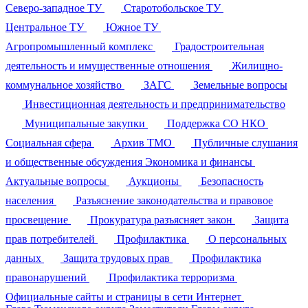
Северо-западное ТУ
Старотобольское ТУ
Центральное ТУ
Южное ТУ
Агропромышленный комплекс
Градостроительная
деятельность и имущественные отношения
Жилищно-
коммунальное хозяйство
ЗАГС
Земельные вопросы
Инвестиционная деятельность и предпринимательство
Муниципальные закупки
Поддержка СО НКО
Социальная сфера
Архив ТМО
Публичные слушания
и общественные обсуждения
Экономика и финансы
Актуальные вопросы
Аукционы
Безопасность
населения
Разъяснение законодательства и правовое
просвещение
Прокуратура разъясняет закон
Защита
прав потребителей
Профилактика
О персональных
данных
Защита трудовых прав
Профилактика
правонарушений
Профилактика терроризма
Официальные сайты и страницы в сети Интернет