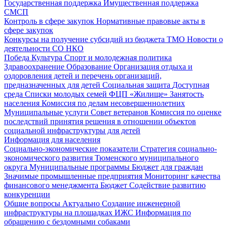
Государственная поддержка
Имущественная поддержка
СМСП
Контроль в сфере закупок
Нормативные правовые акты в
сфере закупок
Конкурсы на получение субсидий из бюджета ТМО
Новости о
деятельности СО НКО
Победа
Культура
Спорт и молодежная политика
Здравоохранение
Образование
Организация отдыха и
оздоровления детей и перечень организаций,
предназначенных для детей
Социальная защита
Доступная
среда
Списки молодых семей ФЦП «Жилище»
Занятость
населения
Комиссия по делам несовершеннолетних
Муниципальные услуги
Совет ветеранов
Комиссия по оценке
последствий принятия решения в отношении объектов
социальной инфраструктуры для детей
Информация для населения
Социально-экономические показатели
Стратегия социально-
экономического развития Тюменского муниципального
округа
Муниципальные программы
Бюджет для граждан
Значимые промышленные предприятия
Мониторинг качества
финансового менеджмента
Бюджет
Содействие развитию
конкуренции
Общие вопросы
Актуально
Создание инженерной
инфраструктуры на площадках ИЖС
Информация по
обращению с бездомными собаками