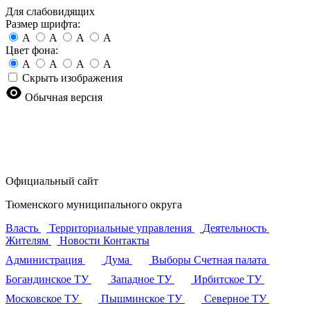
Для слабовидящих
Размер шрифта:
A
A
A
A
Цвет фона:
A
A
A
A
Скрыть изображения
Обычная версия
Официальный сайт
Тюменского муниципального округа
Власть
Территориальные управления
Деятельность
Жителям
Новости
Контакты
Администрация
Дума
Выборы
Счетная палата
Богандинское ТУ
Западное ТУ
Ирбитское ТУ
Московское ТУ
Пышминское ТУ
Северное ТУ