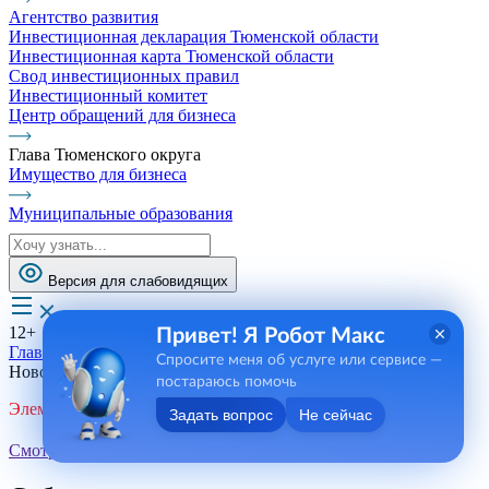
Агентство развития
Инвестиционная декларация Тюменской области
Инвестиционная карта Тюменской области
Свод инвестиционных правил
Инвестиционный комитет
Центр обращений для бизнеса
Глава Тюменского округа
Имущество для бизнеса
Муниципальные образования
Версия для слабовидящих
12+
Привет! Я Робот Макс
Главная
Спросите меня об услуге или сервисе —
Новости, пресса, события
постараюсь помочь
Элемент не найден!
Задать вопрос
Не сейчас
Смотреть все