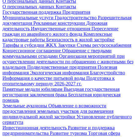
О персональных данных
Контакты
О персональных данных
Контакты
Государственная поддержка
Предприятия
Муниципальные услуги
Градостроительство
Разрешительная
документация
Рекламные конструкции
Дорожная
деятельность
Имущественные отношения
Переселение
граждан из аварийного жилого фонда
Комплексные
кадастровые работы
Безопасность в жилой застройке
Тарифы и субсидии ЖКХ
Закупки
Схемы ресурсоснабжения
Концессионное соглашение
Обращение с твердыми
коммунальными отходами
Организация мероприятий при
осуществлении деятельности по обращению с животными без
владельцев
Подведомственные предприятия
Полезная
информация
Экологическая информация
Благоустройство
Информация о качестве питьевой воды
Подготовка к
отопительному периоду 2026-2027 гг.
Памятные медали юбилярам
Выездная государственная
регистрация заключения брака
Бесплатная юридическая
помощь
Земельные аукционы
Объявление о возможности
предоставления земельных участков для размещения
индивидуальной жилой застройки
Установление публичного
сервитута
Инвестиционная деятельность
Развитие и поддержка
предпринимательства
Развитие туризма
Торговая сфера