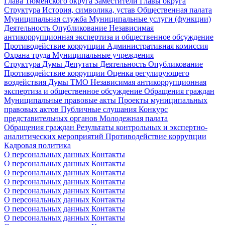
Глава Тюменского округа
Заместители Главы округа
Структура
История, символика, устав
Общественная палата
Муниципальная служба
Муниципальные услуги (функции)
Деятельность
Опубликование
Независимая
антикоррупционная экспертиза и общественное обсуждение
Противодействие коррупции
Административная комиссия
Охрана труда
Муниципальные учреждения
Структура Думы
Депутаты
Деятельность
Опубликование
Противодействие коррупции
Оценка регулирующего
воздействия Думы ТМО
Независимая антикоррупционная
экспертиза и общественное обсуждение
Обращения граждан
Муниципальные правовые акты
Проекты муниципальных
правовых актов
Публичные слушания
Конкурс
представительных органов
Молодежная палата
Обращения граждан
Результаты контрольных и экспертно-
аналитических мероприятий
Противодействие коррупции
Кадровая политика
О персональных данных
Контакты
О персональных данных
Контакты
О персональных данных
Контакты
О персональных данных
Контакты
О персональных данных
Контакты
О персональных данных
Контакты
О персональных данных
Контакты
О персональных данных
Контакты