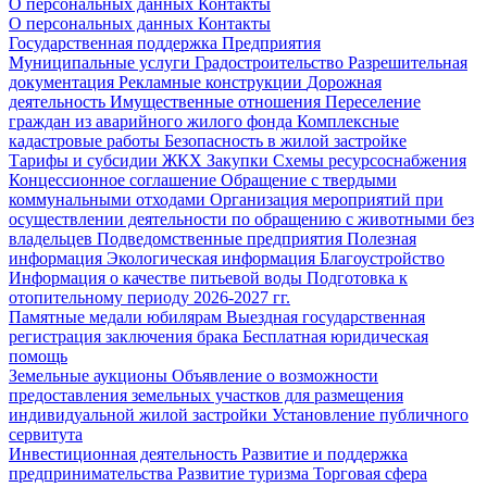
О персональных данных
Контакты
О персональных данных
Контакты
Государственная поддержка
Предприятия
Муниципальные услуги
Градостроительство
Разрешительная
документация
Рекламные конструкции
Дорожная
деятельность
Имущественные отношения
Переселение
граждан из аварийного жилого фонда
Комплексные
кадастровые работы
Безопасность в жилой застройке
Тарифы и субсидии ЖКХ
Закупки
Схемы ресурсоснабжения
Концессионное соглашение
Обращение с твердыми
коммунальными отходами
Организация мероприятий при
осуществлении деятельности по обращению с животными без
владельцев
Подведомственные предприятия
Полезная
информация
Экологическая информация
Благоустройство
Информация о качестве питьевой воды
Подготовка к
отопительному периоду 2026-2027 гг.
Памятные медали юбилярам
Выездная государственная
регистрация заключения брака
Бесплатная юридическая
помощь
Земельные аукционы
Объявление о возможности
предоставления земельных участков для размещения
индивидуальной жилой застройки
Установление публичного
сервитута
Инвестиционная деятельность
Развитие и поддержка
предпринимательства
Развитие туризма
Торговая сфера