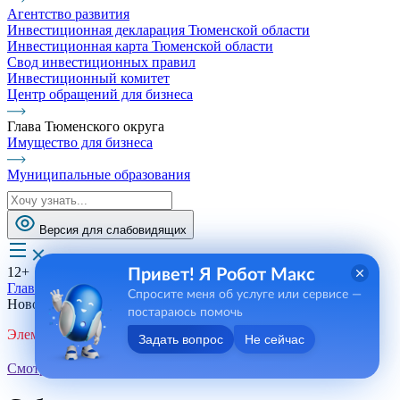
Агентство развития
Инвестиционная декларация Тюменской области
Инвестиционная карта Тюменской области
Свод инвестиционных правил
Инвестиционный комитет
Центр обращений для бизнеса
Глава Тюменского округа
Имущество для бизнеса
Муниципальные образования
Версия для слабовидящих
12+
Привет! Я Робот Макс
Главная
Спросите меня об услуге или сервисе —
Новости, пресса, события
постараюсь помочь
Элемент не найден!
Задать вопрос
Не сейчас
Смотреть все