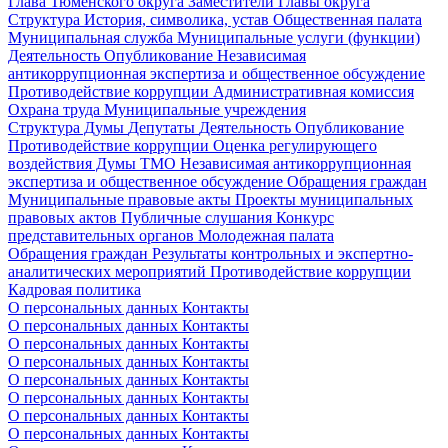
Глава Тюменского округа
Заместители Главы округа
Структура
История, символика, устав
Общественная палата
Муниципальная служба
Муниципальные услуги (функции)
Деятельность
Опубликование
Независимая
антикоррупционная экспертиза и общественное обсуждение
Противодействие коррупции
Административная комиссия
Охрана труда
Муниципальные учреждения
Структура Думы
Депутаты
Деятельность
Опубликование
Противодействие коррупции
Оценка регулирующего
воздействия Думы ТМО
Независимая антикоррупционная
экспертиза и общественное обсуждение
Обращения граждан
Муниципальные правовые акты
Проекты муниципальных
правовых актов
Публичные слушания
Конкурс
представительных органов
Молодежная палата
Обращения граждан
Результаты контрольных и экспертно-
аналитических мероприятий
Противодействие коррупции
Кадровая политика
О персональных данных
Контакты
О персональных данных
Контакты
О персональных данных
Контакты
О персональных данных
Контакты
О персональных данных
Контакты
О персональных данных
Контакты
О персональных данных
Контакты
О персональных данных
Контакты