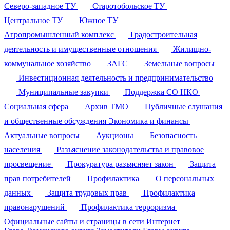
Северо-западное ТУ
Старотобольское ТУ
Центральное ТУ
Южное ТУ
Агропромышленный комплекс
Градостроительная
деятельность и имущественные отношения
Жилищно-
коммунальное хозяйство
ЗАГС
Земельные вопросы
Инвестиционная деятельность и предпринимательство
Муниципальные закупки
Поддержка СО НКО
Социальная сфера
Архив ТМО
Публичные слушания
и общественные обсуждения
Экономика и финансы
Актуальные вопросы
Аукционы
Безопасность
населения
Разъяснение законодательства и правовое
просвещение
Прокуратура разъясняет закон
Защита
прав потребителей
Профилактика
О персональных
данных
Защита трудовых прав
Профилактика
правонарушений
Профилактика терроризма
Официальные сайты и страницы в сети Интернет