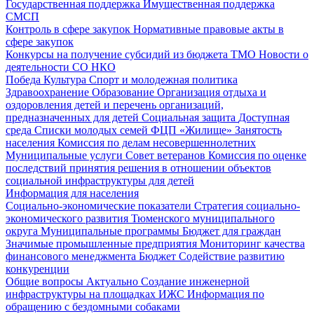
Государственная поддержка
Имущественная поддержка
СМСП
Контроль в сфере закупок
Нормативные правовые акты в
сфере закупок
Конкурсы на получение субсидий из бюджета ТМО
Новости о
деятельности СО НКО
Победа
Культура
Спорт и молодежная политика
Здравоохранение
Образование
Организация отдыха и
оздоровления детей и перечень организаций,
предназначенных для детей
Социальная защита
Доступная
среда
Списки молодых семей ФЦП «Жилище»
Занятость
населения
Комиссия по делам несовершеннолетних
Муниципальные услуги
Совет ветеранов
Комиссия по оценке
последствий принятия решения в отношении объектов
социальной инфраструктуры для детей
Информация для населения
Социально-экономические показатели
Стратегия социально-
экономического развития Тюменского муниципального
округа
Муниципальные программы
Бюджет для граждан
Значимые промышленные предприятия
Мониторинг качества
финансового менеджмента
Бюджет
Содействие развитию
конкуренции
Общие вопросы
Актуально
Создание инженерной
инфраструктуры на площадках ИЖС
Информация по
обращению с бездомными собаками