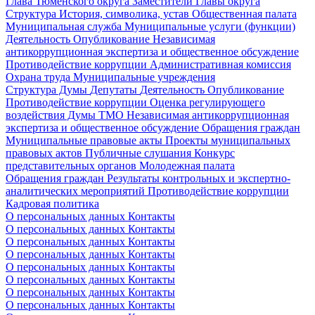
Глава Тюменского округа
Заместители Главы округа
Структура
История, символика, устав
Общественная палата
Муниципальная служба
Муниципальные услуги (функции)
Деятельность
Опубликование
Независимая
антикоррупционная экспертиза и общественное обсуждение
Противодействие коррупции
Административная комиссия
Охрана труда
Муниципальные учреждения
Структура Думы
Депутаты
Деятельность
Опубликование
Противодействие коррупции
Оценка регулирующего
воздействия Думы ТМО
Независимая антикоррупционная
экспертиза и общественное обсуждение
Обращения граждан
Муниципальные правовые акты
Проекты муниципальных
правовых актов
Публичные слушания
Конкурс
представительных органов
Молодежная палата
Обращения граждан
Результаты контрольных и экспертно-
аналитических мероприятий
Противодействие коррупции
Кадровая политика
О персональных данных
Контакты
О персональных данных
Контакты
О персональных данных
Контакты
О персональных данных
Контакты
О персональных данных
Контакты
О персональных данных
Контакты
О персональных данных
Контакты
О персональных данных
Контакты