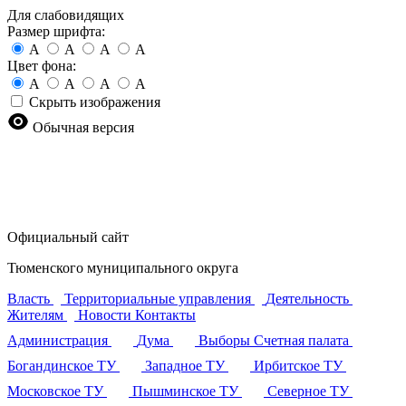
Для слабовидящих
Размер шрифта:
A
A
A
A
Цвет фона:
A
A
A
A
Скрыть изображения
Обычная версия
Официальный сайт
Тюменского муниципального округа
Власть
Территориальные управления
Деятельность
Жителям
Новости
Контакты
Администрация
Дума
Выборы
Счетная палата
Богандинское ТУ
Западное ТУ
Ирбитское ТУ
Московское ТУ
Пышминское ТУ
Северное ТУ