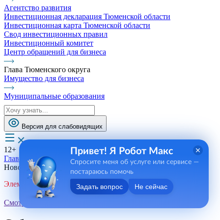
Агентство развития
Инвестиционная декларация Тюменской области
Инвестиционная карта Тюменской области
Свод инвестиционных правил
Инвестиционный комитет
Центр обращений для бизнеса
Глава Тюменского округа
Имущество для бизнеса
Муниципальные образования
Версия для слабовидящих
12+
Привет! Я Робот Макс
Главная
Спросите меня об услуге или сервисе —
Новости, пресса, события
постараюсь помочь
Элемент не найден!
Задать вопрос
Не сейчас
Смотреть все