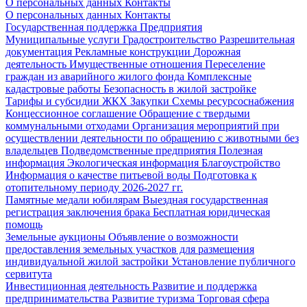
О персональных данных
Контакты
О персональных данных
Контакты
Государственная поддержка
Предприятия
Муниципальные услуги
Градостроительство
Разрешительная
документация
Рекламные конструкции
Дорожная
деятельность
Имущественные отношения
Переселение
граждан из аварийного жилого фонда
Комплексные
кадастровые работы
Безопасность в жилой застройке
Тарифы и субсидии ЖКХ
Закупки
Схемы ресурсоснабжения
Концессионное соглашение
Обращение с твердыми
коммунальными отходами
Организация мероприятий при
осуществлении деятельности по обращению с животными без
владельцев
Подведомственные предприятия
Полезная
информация
Экологическая информация
Благоустройство
Информация о качестве питьевой воды
Подготовка к
отопительному периоду 2026-2027 гг.
Памятные медали юбилярам
Выездная государственная
регистрация заключения брака
Бесплатная юридическая
помощь
Земельные аукционы
Объявление о возможности
предоставления земельных участков для размещения
индивидуальной жилой застройки
Установление публичного
сервитута
Инвестиционная деятельность
Развитие и поддержка
предпринимательства
Развитие туризма
Торговая сфера