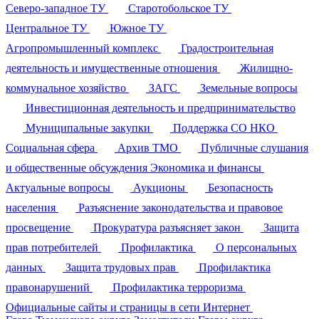
Северо-западное ТУ
Старотобольское ТУ
Центральное ТУ
Южное ТУ
Агропромышленный комплекс
Градостроительная
деятельность и имущественные отношения
Жилищно-
коммунальное хозяйство
ЗАГС
Земельные вопросы
Инвестиционная деятельность и предпринимательство
Муниципальные закупки
Поддержка СО НКО
Социальная сфера
Архив ТМО
Публичные слушания
и общественные обсуждения
Экономика и финансы
Актуальные вопросы
Аукционы
Безопасность
населения
Разъяснение законодательства и правовое
просвещение
Прокуратура разъясняет закон
Защита
прав потребителей
Профилактика
О персональных
данных
Защита трудовых прав
Профилактика
правонарушений
Профилактика терроризма
Официальные сайты и страницы в сети Интернет