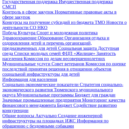
Государственная поддержка
Имущественная поддержка
СМСП
Контроль в сфере закупок
Нормативные правовые акты в
сфере закупок
Конкурсы на получение субсидий из бюджета ТМО
Новости о
деятельности СО НКО
Победа
Культура
Спорт и молодежная политика
Здравоохранение
Образование
Организация отдыха и
оздоровления детей и перечень организаций,
предназначенных для детей
Социальная защита
Доступная
среда
Списки молодых семей ФЦП «Жилище»
Занятость
населения
Комиссия по делам несовершеннолетних
Муниципальные услуги
Совет ветеранов
Комиссия по оценке
последствий принятия решения в отношении объектов
социальной инфраструктуры для детей
Информация для населения
Социально-экономические показатели
Стратегия социально-
экономического развития Тюменского муниципального
округа
Муниципальные программы
Бюджет для граждан
Значимые промышленные предприятия
Мониторинг качества
финансового менеджмента
Бюджет
Содействие развитию
конкуренции
Общие вопросы
Актуально
Создание инженерной
инфраструктуры на площадках ИЖС
Информация по
обращению с бездомными собаками