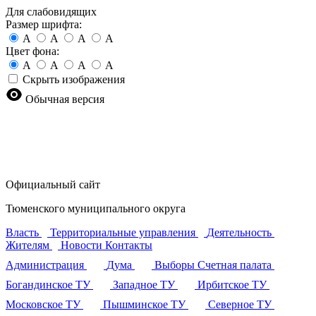
Для слабовидящих
Размер шрифта:
A
A
A
A
Цвет фона:
A
A
A
A
Скрыть изображения
Обычная версия
Официальный сайт
Тюменского муниципального округа
Власть
Территориальные управления
Деятельность
Жителям
Новости
Контакты
Администрация
Дума
Выборы
Счетная палата
Богандинское ТУ
Западное ТУ
Ирбитское ТУ
Московское ТУ
Пышминское ТУ
Северное ТУ