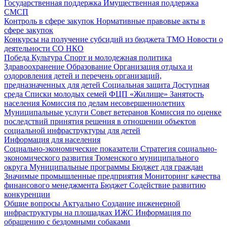
Государственная поддержка
Имущественная поддержка
СМСП
Контроль в сфере закупок
Нормативные правовые акты в
сфере закупок
Конкурсы на получение субсидий из бюджета ТМО
Новости о
деятельности СО НКО
Победа
Культура
Спорт и молодежная политика
Здравоохранение
Образование
Организация отдыха и
оздоровления детей и перечень организаций,
предназначенных для детей
Социальная защита
Доступная
среда
Списки молодых семей ФЦП «Жилище»
Занятость
населения
Комиссия по делам несовершеннолетних
Муниципальные услуги
Совет ветеранов
Комиссия по оценке
последствий принятия решения в отношении объектов
социальной инфраструктуры для детей
Информация для населения
Социально-экономические показатели
Стратегия социально-
экономического развития Тюменского муниципального
округа
Муниципальные программы
Бюджет для граждан
Значимые промышленные предприятия
Мониторинг качества
финансового менеджмента
Бюджет
Содействие развитию
конкуренции
Общие вопросы
Актуально
Создание инженерной
инфраструктуры на площадках ИЖС
Информация по
обращению с бездомными собаками