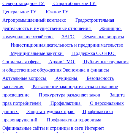
Северо-западное ТУ
Старотобольское ТУ
Центральное ТУ
Южное ТУ
Агропромышленный комплекс
Градостроительная
деятельность и имущественные отношения
Жилищно-
коммунальное хозяйство
ЗАГС
Земельные вопросы
Инвестиционная деятельность и предпринимательство
Муниципальные закупки
Поддержка СО НКО
Социальная сфера
Архив ТМО
Публичные слушания
и общественные обсуждения
Экономика и финансы
Актуальные вопросы
Аукционы
Безопасность
населения
Разъяснение законодательства и правовое
просвещение
Прокуратура разъясняет закон
Защита
прав потребителей
Профилактика
О персональных
данных
Защита трудовых прав
Профилактика
правонарушений
Профилактика терроризма
Официальные сайты и страницы в сети Интернет