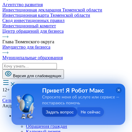
Агентство развития
Инвестиционная декларация Тюменской области
Инвестиционная карта Тюменской области
Свод инвестиционных правил
Инвестиционный комитет
Центр обращений для бизнеса
Глава Тюменского округа
Имущество для бизнеса
Муниципальные образования
Версия для слабовидящих
12+
Привет! Я Робот Макс
...
Спросите меня об услуге или сервисе —
Сельские поселения
постараюсь помочь
Андреевское СП
Задать вопрос
Не сейчас
Андреевское СП
Телефоны, сотрудники
Обращения граждан
Кадровый резерв