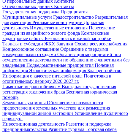
О персональных данных
Контакты
О персональных данных
Контакты
Государственная поддержка
Предприятия
Муниципальные услуги
Градостроительство
Разрешительная
документация
Рекламные конструкции
Дорожная
деятельность
Имущественные отношения
Переселение
граждан из аварийного жилого фонда
Комплексные
кадастровые работы
Безопасность в жилой застройке
Тарифы и субсидии ЖКХ
Закупки
Схемы ресурсоснабжения
Концессионное соглашение
Обращение с твердыми
коммунальными отходами
Организация мероприятий при
осуществлении деятельности по обращению с животными без
владельцев
Подведомственные предприятия
Полезная
информация
Экологическая информация
Благоустройство
Информация о качестве питьевой воды
Подготовка к
отопительному периоду 2026-2027 гг.
Памятные медали юбилярам
Выездная государственная
регистрация заключения брака
Бесплатная юридическая
помощь
Земельные аукционы
Объявление о возможности
предоставления земельных участков для размещения
индивидуальной жилой застройки
Установление публичного
сервитута
Инвестиционная деятельность
Развитие и поддержка
предпринимательства
Развитие туризма
Торговая сфера