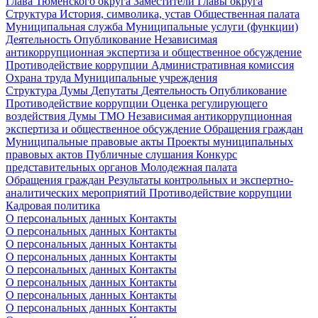
Глава Тюменского округа
Заместители Главы округа
Структура
История, символика, устав
Общественная палата
Муниципальная служба
Муниципальные услуги (функции)
Деятельность
Опубликование
Независимая
антикоррупционная экспертиза и общественное обсуждение
Противодействие коррупции
Административная комиссия
Охрана труда
Муниципальные учреждения
Структура Думы
Депутаты
Деятельность
Опубликование
Противодействие коррупции
Оценка регулирующего
воздействия Думы ТМО
Независимая антикоррупционная
экспертиза и общественное обсуждение
Обращения граждан
Муниципальные правовые акты
Проекты муниципальных
правовых актов
Публичные слушания
Конкурс
представительных органов
Молодежная палата
Обращения граждан
Результаты контрольных и экспертно-
аналитических мероприятий
Противодействие коррупции
Кадровая политика
О персональных данных
Контакты
О персональных данных
Контакты
О персональных данных
Контакты
О персональных данных
Контакты
О персональных данных
Контакты
О персональных данных
Контакты
О персональных данных
Контакты
О персональных данных
Контакты